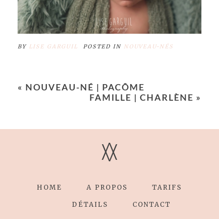
BY
LISE GARGUIL
POSTED IN
NOUVEAU-NÉS
«
NOUVEAU-NÉ | PACÔME
FAMILLE | CHARLÈNE
»
V
V
HOME
A PROPOS
TARIFS
DÉTAILS
CONTACT